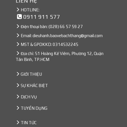
LIÊN HỆ
HOTLINE:
0911 911 577
Điện thoại bàn:
(028) 66 57 59 27
Email:
dieuhanh.baovebachthang@gmail.com
MST & GPDKKD: 0314532245
Địa chỉ: 51 Hoàng Kế Viêm, Phường 12, Quận
Tân Bình, TP.HCM
GIỚI THIỆU
SỰ KHÁC BIỆT
DỊCH VỤ
TUYỂN DỤNG
TIN TỨC