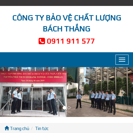
CÔNG TY BẢO VỆ CHẤT LƯỢNG
BÁCH THẮNG
0911 911 577
Toggl
navig
Previous
Nex
Trang chủ
Tin tức