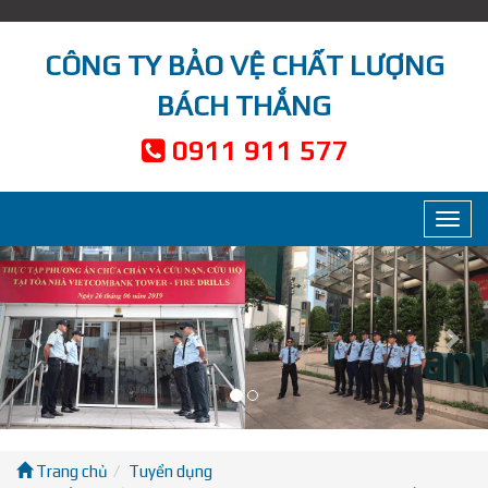
CÔNG TY BẢO VỆ CHẤT LƯỢNG
BÁCH THẮNG
0911 911 577
Toggl
navig
Previous
Nex
Trang chủ
Tuyển dụng