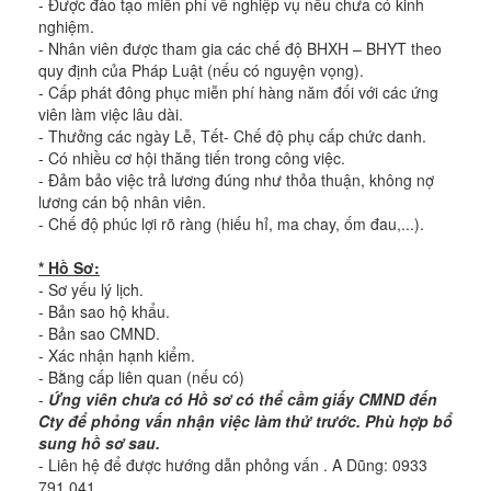
- Được đào tạo miễn phí về nghiệp vụ nếu chưa có kinh
nghiệm.
- Nhân viên được tham gia các chế độ BHXH – BHYT theo
quy định của Pháp Luật (nếu có nguyện vọng).
- Cấp phát đông phục miễn phí hàng năm đối với các ứng
viên làm việc lâu dài.
- Thưởng các ngày Lễ, Tết- Chế độ phụ cấp chức danh.
- Có nhiều cơ hội thăng tiến trong công việc.
- Đảm bảo việc trả lương đúng như thỏa thuận, không nợ
lương cán bộ nhân viên.
- Chế độ phúc lợi rõ ràng (hiếu hỉ, ma chay, ốm đau,...).
* Hồ Sơ:
- Sơ yếu lý lịch.
- Bản sao hộ khẩu.
- Bản sao CMND.
- Xác nhận hạnh kiểm.
- Bằng cấp liên quan (nếu có)
-
Ứng viên chưa có Hồ sơ có thể cầm giấy CMND đến
Cty để phỏng vấn nhận việc làm thử trước. Phù hợp bổ
sung hồ sơ sau.
- Liên hệ để được hướng dẫn phỏng vấn . A Dũng: 0933
791 041