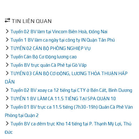
TIN LIÊN QUAN
Tuyển 02 BV làm tại Vincom Biên Hoà, Đồng Nai
Tuyển 1 BV làm ca ngày tại công ty IN Quận Tân Phú
TUYỂN 02 CÁN BỘ PHÒNG NGHIỆP VỤ
Tuyển Cán Bộ Cơ Động lương cao
Tuyển BV trực quán Cà Phê tại Gò Vấp
TUYỂN 03 CÁN BỘ CƠ ĐỘNG, LƯƠNG THỎA THUẬN HẤP
DẪN
Tuyển 02 BV xoay ca 12 tiếng tại CTY ở Bến Cát, Bình Dương
TUYỂN 1 BV LÀM CA 11.5 TIẾNG TẠI SPA QUẬN 10
Tuyển 01 BV trực ca 11.5 tiếng (7h30-19h) Quán Cà Phê Văn
Phòng tại Quận 2
Tuyển BV ca đêm trực Kho 14 tiếng tại P. Thạnh Mỹ Lợi, Thủ
Đức