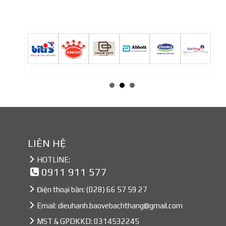
LIÊN HỆ
HOTLINE:
0911 911 577
Điện thoại bàn:
(028) 66 57 59 27
Email:
dieuhanh.baovebachthang@gmail.com
MST & GPDKKD: 0314532245