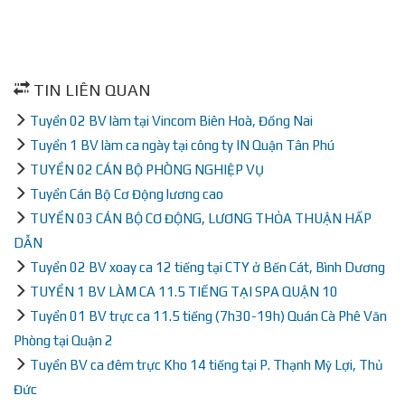
TIN LIÊN QUAN
Tuyển 02 BV làm tại Vincom Biên Hoà, Đồng Nai
Tuyển 1 BV làm ca ngày tại công ty IN Quận Tân Phú
TUYỂN 02 CÁN BỘ PHÒNG NGHIỆP VỤ
Tuyển Cán Bộ Cơ Động lương cao
TUYỂN 03 CÁN BỘ CƠ ĐỘNG, LƯƠNG THỎA THUẬN HẤP
DẪN
Tuyển 02 BV xoay ca 12 tiếng tại CTY ở Bến Cát, Bình Dương
TUYỂN 1 BV LÀM CA 11.5 TIẾNG TẠI SPA QUẬN 10
Tuyển 01 BV trực ca 11.5 tiếng (7h30-19h) Quán Cà Phê Văn
Phòng tại Quận 2
Tuyển BV ca đêm trực Kho 14 tiếng tại P. Thạnh Mỹ Lợi, Thủ
Đức