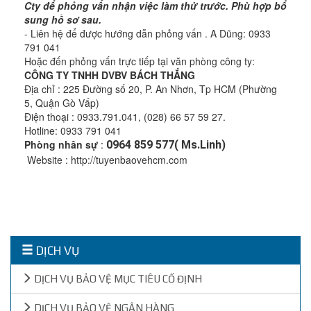
Cty để phỏng vấn nhận việc làm thử trước. Phù hợp bổ
sung hồ sơ sau.
- Liên hệ để được hướng dẫn phỏng vấn . A Dũng: 0933
791 041
Hoặc đến phỏng vấn trực tiếp tại văn phòng công ty:
CÔNG TY TNHH DVBV BÁCH THẮNG
Địa chỉ : 225 Đường số 20, P. An Nhơn, Tp HCM (Phường
5, Quận Gò Vấp)
Điện thoại : 0933.791.041, (028) 66 57 59 27.
Hotline: 0933 791 041
Phòng nhân sự
:
0964 859 577( Ms.Linh)
Website : http://tuyenbaovehcm.com
DỊCH VỤ
DỊCH VỤ BẢO VỆ MỤC TIÊU CỐ ĐỊNH
DỊCH VỤ BẢO VỆ NGÂN HÀNG