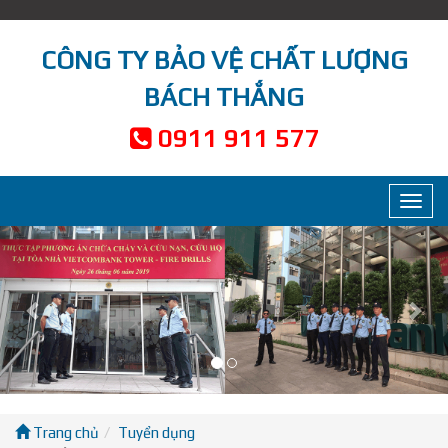
CÔNG TY BẢO VỆ CHẤT LƯỢNG
BÁCH THẮNG
0911 911 577
Toggl
navig
Previous
Nex
Trang chủ
Tuyển dụng