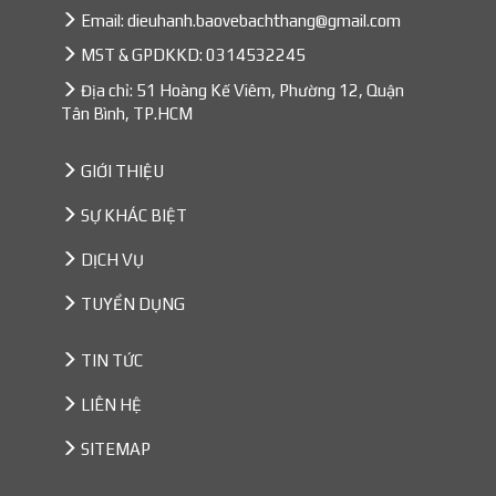
Email:
dieuhanh.baovebachthang@gmail.com
MST & GPDKKD: 0314532245
Địa chỉ: 51 Hoàng Kế Viêm, Phường 12, Quận
Tân Bình, TP.HCM
GIỚI THIỆU
SỰ KHÁC BIỆT
DỊCH VỤ
TUYỂN DỤNG
TIN TỨC
LIÊN HỆ
SITEMAP